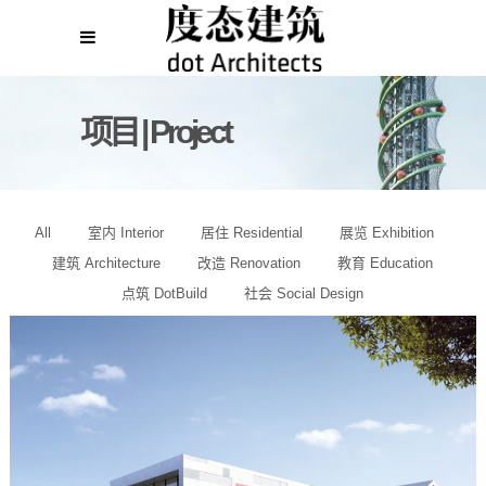
项目 | Project
All
室内 Interior
居住 Residential
展览 Exhibition
建筑 Architecture
改造 Renovation
教育 Education
点筑 DotBuild
社会 Social Design